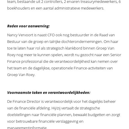
team, bestaande uit 2 controllers, 2 ervaren treasurymedewerkers, 6
 op de
boekhouders en een aantal administratieve medewerkers.
e. Hierdoor
 website-
ren
Reden voor aanwerving:
nte
Nancy Vervoort is naast CFO ook nog bestuurder in de Raad van
enties
Bestuur van de groep en talrijke dochterondernemingen. Om haar
gebaseerd
toe te laten haar rol als strategisch klankbord binnen Groep Van
 gedrag van
Roey nog meer te kunnen spelen, wordt nu gezocht naar een Senior
ezoeker.
Finance professional die de verantwoordelijkheid kan nemen over
het team en de dagelijkse, operationele Finance-activiteiten van
Groep Van Roey.
uren
Voornaamste taken en verantwoordelijkheden:
De Finance Director is verantwoordelijk voor het dagelijks beheer
van de financiële afdeling. Hij/zij vertaalt de strategische
doelstellingen naar financiële plannen, bewaakt budgetten en zorgt
voor betrouwbare financiële verslaggeving en
managementinformatie.