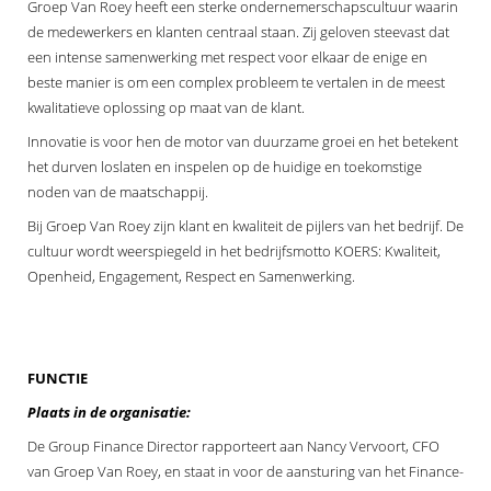
Groep Van Roey heeft een sterke ondernemerschapscultuur waarin
s kan de
de medewerkers en klanten centraal staan. Zij geloven steevast dat
e niet
een intense samenwerking met respect voor elkaar de enige en
oneren.
beste manier is om een complex probleem te vertalen in de meest
ieken
kwalitatieve oplossing op maat van de klant.
Innovatie is voor hen de motor van duurzame groei en het betekent
ische
het durven loslaten en inspelen op de huidige en toekomstige
s worden
noden van de maatschappij.
kt om
em
Bij Groep Van Roey zijn klant en kwaliteit de pijlers van het bedrijf. De
tie te
cultuur wordt weerspiegeld in het bedrijfsmotto KOERS: Kwaliteit,
elen over
Openheid, Engagement, Respect en Samenwerking.
drag van
zoeker op
site.
FUNCTIE
ing
Plaats in de organisatie:
ingcookies
De Group Finance Director rapporteert aan Nancy Vervoort, CFO
 gebruikt
van Groep Van Roey, en staat in voor de aansturing van het Finance-
oekers te