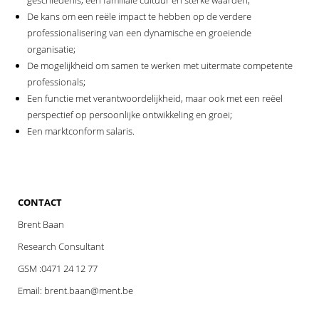
geschiedenis, een familiale cultuur en sterke waarden;
De kans om een reële impact te hebben op de verdere
professionalisering van een dynamische en groeiende
organisatie;
De mogelijkheid om samen te werken met uitermate competente
professionals;
Een functie met verantwoordelijkheid, maar ook met een reëel
perspectief op persoonlijke ontwikkeling en groei;
Een marktconform salaris.
CONTACT
Brent Baan
Research Consultant
GSM :0471 24 12 77
Email: brent.baan@ment.be