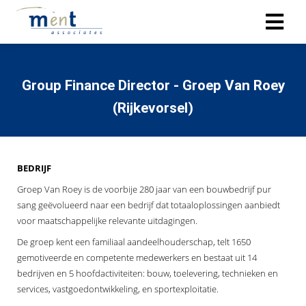
ngen
Group Finance Director - Groep Van Roey
 policy
(Rijkevorsel)
oneel
BEDRIJF
onele
Groep Van Roey is de voorbije 280 jaar van een bouwbedrijf pur
s zijn
sang geëvolueerd naar een bedrijf dat totaaloplossingen aanbiedt
kelijk om
voor maatschappelijke relevante uitdagingen.
bsite te
De groep kent een familiaal aandeelhouderschap, telt 1650
ken. Ze
gemotiveerde en competente medewerkers en bestaat uit 14
 gebruikt
bedrijven en 5 hoofdactiviteiten: bouw, toelevering, technieken en
asisfuncties
services, vastgoedontwikkeling, en sportexploitatie.
der deze