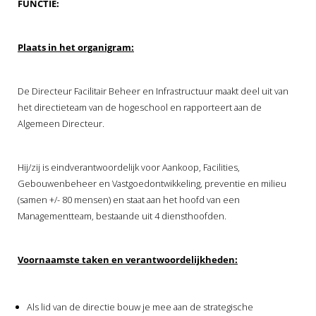
FUNCTIE:
 op de
e. Hierdoor
 website-
Plaats in het organigram:
ren
nte
De Directeur Facilitair Beheer en Infrastructuur maakt deel uit van
enties
het directieteam van de hogeschool en rapporteert aan de
gebaseerd
Algemeen Directeur.
 gedrag van
ezoeker.
Hij/zij is eindverantwoordelijk voor Aankoop, Facilities,
Gebouwenbeheer en Vastgoedontwikkeling, preventie en milieu
uren
(samen +/- 80 mensen) en staat aan het hoofd van een
Managementteam, bestaande uit 4 diensthoofden.
Voornaamste taken en verantwoordelijkheden:
Als lid van de directie bouw je mee aan de strategische