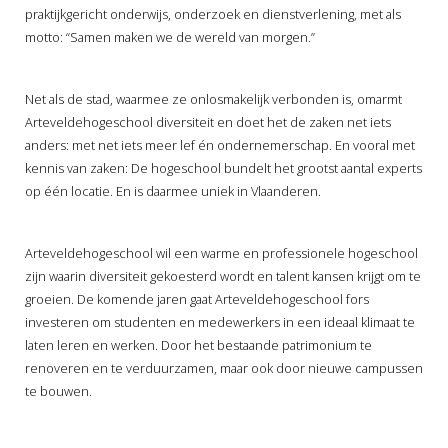
s kan de
praktijkgericht onderwijs, onderzoek en dienstverlening, met als
e niet
motto: “Samen maken we de wereld van morgen.”
oneren.
ieken
Net als de stad, waarmee ze onlosmakelijk verbonden is, omarmt
Arteveldehogeschool diversiteit en doet het de zaken net iets
ische
anders: met net iets meer lef én ondernemerschap. En vooral met
s worden
kennis van zaken: De hogeschool bundelt het grootst aantal experts
kt om
op één locatie. En is daarmee uniek in Vlaanderen.
em
tie te
elen over
Arteveldehogeschool wil een warme en professionele hogeschool
drag van
zijn waarin diversiteit gekoesterd wordt en talent kansen krijgt om te
zoeker op
groeien. De komende jaren gaat Arteveldehogeschool fors
site.
investeren om studenten en medewerkers in een ideaal klimaat te
laten leren en werken. Door het bestaande patrimonium te
ing
renoveren en te verduurzamen, maar ook door nieuwe campussen
te bouwen.
ingcookies
 gebruikt
oekers te