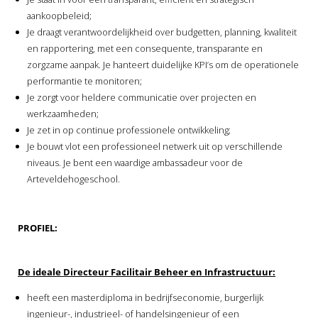
aankoopbeleid;
Je draagt verantwoordelijkheid over budgetten, planning, kwaliteit
en rapportering, met een consequente, transparante en
zorgzame aanpak. Je hanteert duidelijke KPI’s om de operationele
performantie te monitoren;
Je zorgt voor heldere communicatie over projecten en
werkzaamheden;
Je zet in op continue professionele ontwikkeling;
Je bouwt vlot een professioneel netwerk uit op verschillende
niveaus. Je bent een waardige ambassadeur voor de
Arteveldehogeschool.
PROFIEL:
De ideale Directeur Facilitair Beheer en Infrastructuur:
heeft een masterdiploma in bedrijfseconomie, burgerlijk
ingenieur-, industrieel- of handelsingenieur of een