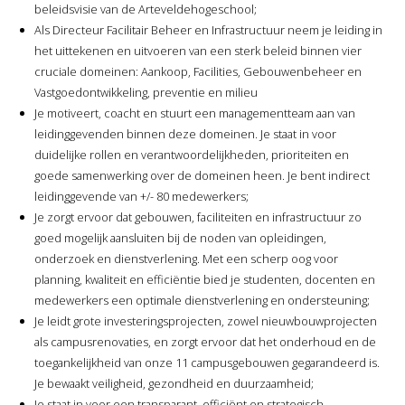
beleidsvisie van de Arteveldehogeschool;
Als Directeur Facilitair Beheer en Infrastructuur neem je leiding in
het uittekenen en uitvoeren van een sterk beleid binnen vier
cruciale domeinen: Aankoop, Facilities, Gebouwenbeheer en
Vastgoedontwikkeling, preventie en milieu
Je motiveert, coacht en stuurt een managementteam aan van
leidinggevenden binnen deze domeinen. Je staat in voor
duidelijke rollen en verantwoordelijkheden, prioriteiten en
goede samenwerking over de domeinen heen. Je bent indirect
leidinggevende van +/- 80 medewerkers;
Je zorgt ervoor dat gebouwen, faciliteiten en infrastructuur zo
goed mogelijk aansluiten bij de noden van opleidingen,
onderzoek en dienstverlening. Met een scherp oog voor
planning, kwaliteit en efficiëntie bied je studenten, docenten en
medewerkers een optimale dienstverlening en ondersteuning;
Je leidt grote investeringsprojecten, zowel nieuwbouwprojecten
als campusrenovaties, en zorgt ervoor dat het onderhoud en de
toegankelijkheid van onze 11 campusgebouwen gegarandeerd is.
Je bewaakt veiligheid, gezondheid en duurzaamheid;
Je staat in voor een transparant, efficiënt en strategisch