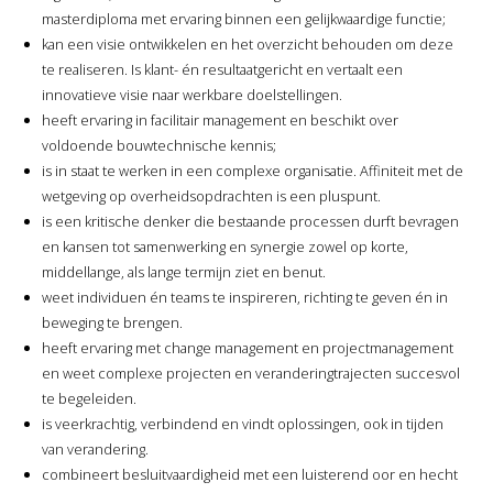
masterdiploma met ervaring binnen een gelijkwaardige functie;
kan een visie ontwikkelen en het overzicht behouden om deze
te realiseren. Is klant- én resultaatgericht en vertaalt een
innovatieve visie naar werkbare doelstellingen.
heeft ervaring in facilitair management en beschikt over
voldoende bouwtechnische kennis;
is in staat te werken in een complexe organisatie. Affiniteit met de
wetgeving op overheidsopdrachten is een pluspunt.
is een kritische denker die bestaande processen durft bevragen
en kansen tot samenwerking en synergie zowel op korte,
middellange, als lange termijn ziet en benut.
weet individuen én teams te inspireren, richting te geven én in
beweging te brengen.
heeft ervaring met change management en projectmanagement
en weet complexe projecten en veranderingtrajecten succesvol
te begeleiden.
is veerkrachtig, verbindend en vindt oplossingen, ook in tijden
van verandering.
combineert besluitvaardigheid met een luisterend oor en hecht