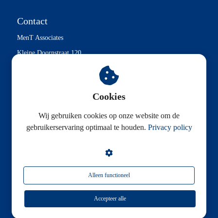
Contact
MenT Associates
Kleine Doornstraat 120
2610 Wilrijk
Tel. +32 (0)3 242 49 70
Cookies
Contact@ment.be
Wij gebruiken cookies op onze website om de
gebruikerservaring optimaal te houden.
Privacy policy
L & L Advisory Group
Alleen functioneel
Accepteer alle